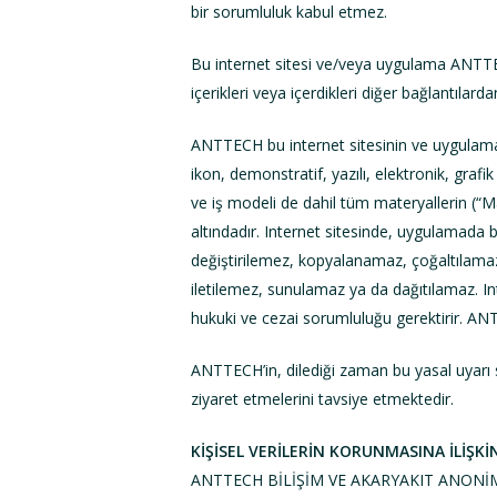
bir sorumluluk kabul etmez.
Bu internet sitesi ve/veya uygulama ANTTEC
içerikleri veya içerdikleri diğer bağlantılard
ANTTECH bu internet sitesinin ve uygulaman
ikon, demonstratif, yazılı, elektronik, grafi
ve iş modeli de dahil tüm materyallerin (“Mat
altındadır. Internet sitesinde, uygulamada
değiştirilemez, kopyalanamaz, çoğaltılama
iletilemez, sunulamaz ya da dağıtılamaz. Int
hukuki ve cezai sorumluluğu gerektirir. ANT
ANTTECH’in, dilediği zaman bu yasal uyarı say
ziyaret etmelerini tavsiye etmektedir.
KİŞİSEL VERİLERİN KORUNMASINA İLİŞK
ANTTECH BİLİŞİM VE AKARYAKIT ANONİM ŞİRKET