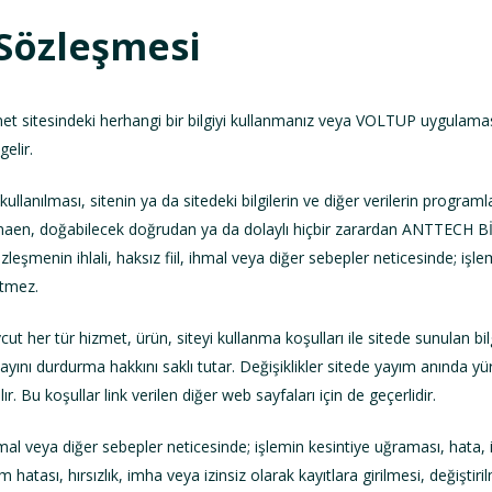
Sözleşmesi
rnet sitesindeki herhangi bir bilgiyi kullanmanız veya VOLTUP uygulama
elir.
ullanılması, sitenin ya da sitedeki bilgilerin ve diğer verilerin program
re binaen, doğabilecek doğrudan ya da dolaylı hiçbir zarardan ANTT
menin ihlali, haksız fiil, ihmal veya diğer sebepler neticesinde; işlem
etmez.
t her tür hizmet, ürün, siteyi kullanma koşulları ile sitede sunulan bil
yını durdurma hakkını saklı tutar. Değişiklikler sitede yayım anında yürü
ılır. Bu koşullar link verilen diğer web sayfaları için de geçerlidir.
mal veya diğer sebepler neticesinde; işlemin kesintiye uğraması, hata, i
işim hatası, hırsızlık, imha veya izinsiz olarak kayıtlara girilmesi, değiş