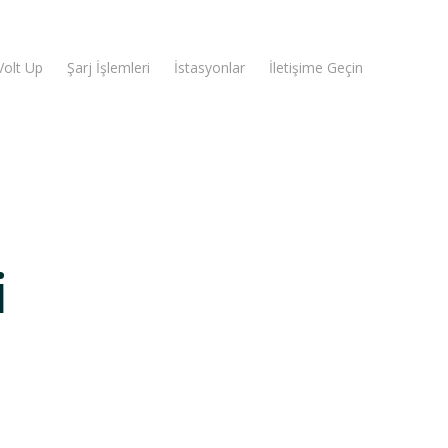
Volt Up
Şarj İşlemleri
İstasyonlar
İletişime Geçin
i