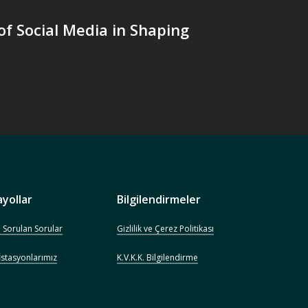
of Social Media in Shaping
ayollar
Bilgilendirmeler
a Sorulan Sorular
Gizlilik ve Çerez Politikası
 İstasyonlarımız
K.V.K.K. Bilgilendirme