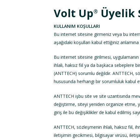
Volt Up
Üyelik 
®
KULLANIM KOŞULLARI
Bu internet sitesine girmeniz veya bu inte
aşağıdaki koşulları kabul ettiğiniz anlamına g
Bu internet sitesine girilmesi, uygulamanın k
ihlali, haksız fiil ya da başkaca sebeple
(ANTTECH) sorumlu değildir. ANTTECH, sözleş
hususunda herhangi bir sorumluluk kabul 
ANTTECH işbu site ve site uzantısında mevcu
değiştirme, siteyi yeniden organize etme, ya
giriş ile bu değişiklikler de kabul edilmiş say
ANTTECH, sözleşmenin ihlali, haksız fiil, ih
iletişimin gecikmesi, bilgisayar virüsü, ilet