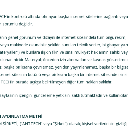
H’in kontrolü altında olmayan başka internet sitelerine bağlantı veya 
an sorumlu değildir.
ın genel görünüm ve dizaynı ile internet sitesindeki tüm bilgi, resim
k veya makinede okunabilir şekilde sunulan teknik veriler, bilgisayar yaz
eryaller”) ve bunlara ilişkin fikri ve sınai mülkiyet haklarının sahibi v
 bulunan hiçbir Materyal; önceden izin alınmadan ve kaynak gösterilme
z, başka bir lisana çevrilemez, yeniden yayımlanamaz, başka bir bilg
ernet sitesinin bütünü veya bir kısmı başka bir internet sitesinde izins
TECH’in burada açıkça belirtilmeyen diğer tüm hakları saklıdır.
fasının içeriğini güncelleme yetkisini saklı tutmaktadır ve kullanıcıları
İN AYDINLATMA METNİ
İ, (“ANTTECH” veya “Şirket”) olarak; kişisel verilerinizin gizliliği 