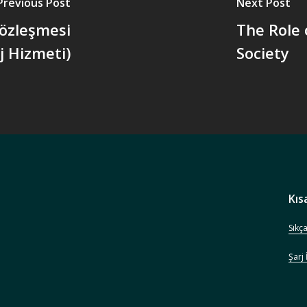
Previous Post
Next Post
Sözleşmesi
The Role 
j Hizmeti)
Society
Kıs
Sıkç
Şarj