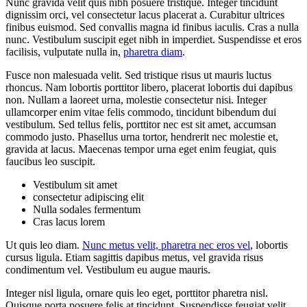
Nunc gravida velit quis nibh posuere tristique. Integer tincidunt
dignissim orci, vel consectetur lacus placerat a. Curabitur ultrices
finibus euismod. Sed convallis magna id finibus iaculis. Cras a nulla
nunc. Vestibulum suscipit eget nibh in imperdiet. Suspendisse et eros
facilisis, vulputate nulla in,
pharetra diam
.
Fusce non malesuada velit. Sed tristique risus ut mauris luctus
rhoncus. Nam lobortis porttitor libero, placerat lobortis dui dapibus
non. Nullam a laoreet urna, molestie consectetur nisi. Integer
ullamcorper enim vitae felis commodo, tincidunt bibendum dui
vestibulum. Sed tellus felis, porttitor nec est sit amet, accumsan
commodo justo. Phasellus urna tortor, hendrerit nec molestie et,
gravida at lacus. Maecenas tempor urna eget enim feugiat, quis
faucibus leo suscipit.
Vestibulum sit amet
consectetur adipiscing elit
Nulla sodales fermentum
Cras lacus lorem
Ut quis leo diam.
Nunc metus velit, pharetra nec eros vel
, lobortis
cursus ligula. Etiam sagittis dapibus metus, vel gravida risus
condimentum vel. Vestibulum eu augue mauris.
Integer nisl ligula, ornare quis leo eget, porttitor pharetra nisl.
Quisque porta posuere felis at tincidunt. Suspendisse feugiat velit