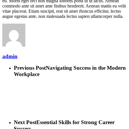
eu. Morbi eget orci non magna lobortis porta ut ut lacus. Aenean
commodo ante sit amet ante finibus hendrerit. Aenean mattis eu velit
vitae placerat. Etiam suscipit, erat sit amet rhoncus efficitur, lectus
augue egestas ante, non malesuada lectus sapien ullamcorper nulla.
admin
Previous Post
Navigating Success in the Modern
Workplace
Next Post
Essential Skills for Strong Career
Success