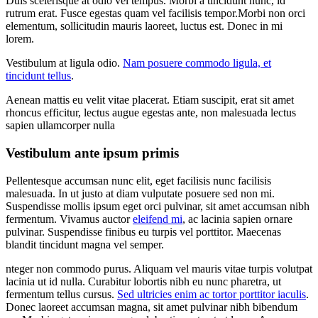
Duis scelerisque at odio vel tempus. Morbi a tincidunt nunc, id
rutrum erat. Fusce egestas quam vel facilisis tempor.Morbi non orci
elementum, sollicitudin mauris laoreet, luctus est. Donec in mi
lorem.
Vestibulum at ligula odio.
Nam posuere commodo ligula, et
tincidunt tellus
.
Aenean mattis eu velit vitae placerat. Etiam suscipit, erat sit amet
rhoncus efficitur, lectus augue egestas ante, non malesuada lectus
sapien ullamcorper nulla
Vestibulum ante ipsum primis
Pellentesque accumsan nunc elit, eget facilisis nunc facilisis
malesuada. In ut justo at diam vulputate posuere sed non mi.
Suspendisse mollis ipsum eget orci pulvinar, sit amet accumsan nibh
fermentum. Vivamus auctor
eleifend mi
, ac lacinia sapien ornare
pulvinar. Suspendisse finibus eu turpis vel porttitor. Maecenas
blandit tincidunt magna vel semper.
nteger non commodo purus. Aliquam vel mauris vitae turpis volutpat
lacinia ut id nulla. Curabitur lobortis nibh eu nunc pharetra, ut
fermentum tellus cursus.
Sed ultricies enim ac tortor porttitor iaculis
.
Donec laoreet accumsan magna, sit amet pulvinar nibh bibendum